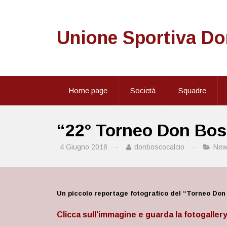
Unione Sportiva D
Home page
Società
Squadre
“22° Torneo Don Bosc
4 Giugno 2018
·
donboscocalcio
·
New
Un piccolo reportage fotografico del “Torneo Don
Clicca sull’immagine e guarda la fotogaller