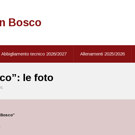
on Bosco
Abbigliamento tecnico 2026/2027
Allenamenti 2025/2026
o”: le foto
s
 Bosco”
y