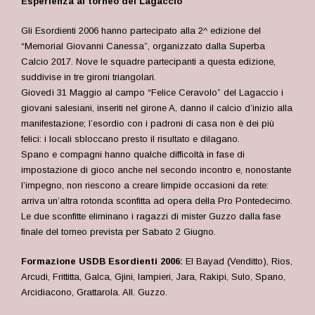
Esperienza al torneo del Lagaccio
Gli Esordienti 2006 hanno partecipato alla 2^ edizione del
“Memorial Giovanni Canessa”, organizzato dalla Superba
Calcio 2017. Nove le squadre partecipanti a questa edizione,
suddivise in tre gironi triangolari.
Giovedì 31 Maggio al campo “Felice Ceravolo” del Lagaccio i
giovani salesiani, inseriti nel girone A, danno il calcio d’inizio alla
manifestazione; l’esordio con i padroni di casa non è dei più
felici: i locali sbloccano presto il risultato e dilagano.
Spano e compagni hanno qualche difficoltà in fase di
impostazione di gioco anche nel secondo incontro e, nonostante
l’impegno, non riescono a creare limpide occasioni da rete:
arriva un’altra rotonda sconfitta ad opera della Pro Pontedecimo.
Le due sconfitte eliminano i ragazzi di mister Guzzo dalla fase
finale del torneo prevista per Sabato 2 Giugno.
Formazione USDB Esordienti 2006:
El Bayad (Venditto), Rios,
Arcudi, Frittitta, Galca, Gjini, Iampieri, Jara, Rakipi, Sulo, Spano,
Arcidiacono, Grattarola. All. Guzzo.