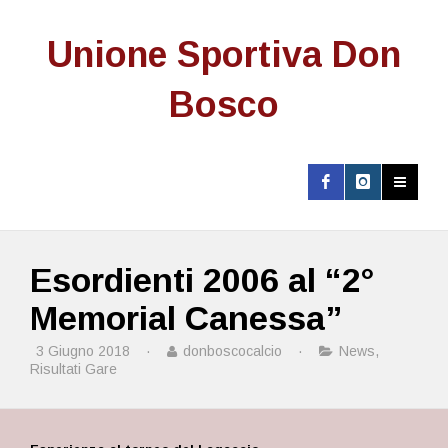
Unione Sportiva Don
Bosco
Esordienti 2006 al “2°
Memorial Canessa”
3 Giugno 2018
·
donboscocalcio
·
News
,
Risultati Gare