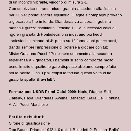
di un incontro vibrante, vincono di misura 2-1.
Con un pizzico di rammarico i granata accedono alla finalina
per il 3°/4° posto: ancora equilibrio, Diagne e compagni provano
a giocarsela fino in fondo, Dianderas va ancora in gol, ma
manca il guizzo risolutorio. Termina 1-1. Ai successivi calci di
rigore i granata di Pontedecimo si mostrano più freddi.
I salesiani terminano al 4° posto su 12 formazioni partecipanti,
dando sempre l’impressione di potersela giocare con tutti.
Mister Graziano Pucci: “Per essere solamente alla seconda
esperienza a 7 giocatori, i bambini si sono comportati molto
bene. In tutte e quattro le gare disputate abbiamo sempre fatto
noi la partita. Con 3 pali colpiti la fortuna questa volta ci ha
girato la spalle. Bravi tutti”.
Formazione USDB Primi Calci 2009:
Noris, Diagne, Sieli,
Dalisay, Hasa, Dianderas, Averna, Benedetti, Balla Dej., Fortuna
A. All. Pucci-Marchese.
Partite e risultati:
Girone di qualificazione:
Don Bosco-Priamar 1942 4-0 (reti di Benedetti 2, Fortuna, Balla)