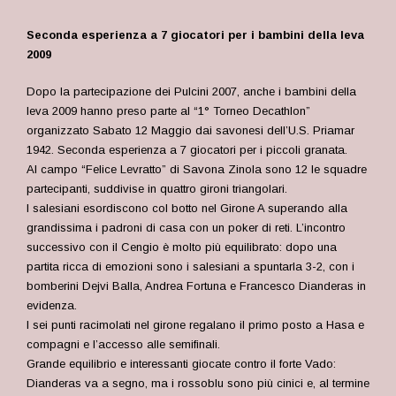
Seconda esperienza a 7 giocatori per i bambini della leva
2009
Dopo la partecipazione dei Pulcini 2007, anche i bambini della
leva 2009 hanno preso parte al “1° Torneo Decathlon”
organizzato Sabato 12 Maggio dai savonesi dell’U.S. Priamar
1942. Seconda esperienza a 7 giocatori per i piccoli granata.
Al campo “Felice Levratto” di Savona Zinola sono 12 le squadre
partecipanti, suddivise in quattro gironi triangolari.
I salesiani esordiscono col botto nel Girone A superando alla
grandissima i padroni di casa con un poker di reti. L’incontro
successivo con il Cengio è molto più equilibrato: dopo una
partita ricca di emozioni sono i salesiani a spuntarla 3-2, con i
bomberini Dejvi Balla, Andrea Fortuna e Francesco Dianderas in
evidenza.
I sei punti racimolati nel girone regalano il primo posto a Hasa e
compagni e l’accesso alle semifinali.
Grande equilibrio e interessanti giocate contro il forte Vado:
Dianderas va a segno, ma i rossoblu sono più cinici e, al termine