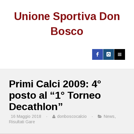
Unione Sportiva Don
Bosco
Primi Calci 2009: 4°
posto al “1° Torneo
Decathlon”
16 Maggio 2018
·
donboscocalcio
·
News
,
Risultati Gare