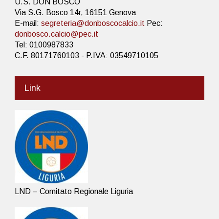
U.S. DON BOSCO
Via S.G. Bosco 14r, 16151 Genova
E-mail:
segreteria@donboscocalcio.it
Pec:
donbosco.calcio@pec.it
Tel: 0100987833
C.F. 80171760103 - P.IVA: 03549710105
Link
LND – Comitato Regionale Liguria