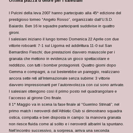
Ottima piazza d’onore per i salesiani
I Pulcini della leva 2007 hanno partecipato alla 45^ edizione del
prestigioso torneo “Angelo Rosso”, organizzato dall’U.S.D.
Baiardo. Ben 16 le squadre partecipanti suddivise in quattro
gironi.
I salesiani iniziano il lungo torneo Domenica 22 Aprile con due
vittorie roboanti: 7-1 sul Ligorna ed addirittura 11-0 sul San
Bernardino Fieschi; due prestazioni davvero maiuscole per i
granata che mettono in evidenza un gioco spettacolare e
redditizio, con tutti i bomber protagonisti. Quattro giorni dopo
Gemma e compagni, a cui besterebbe un pareggio, realizzano
ancora sette reti all’Internazionale senza subirne: 3 vittorie
davvero impressionanti per l’autorevolezza con cui sono arrivate.
I salesiani ottengono così il primo posto nel quadrangolare e
l’accesso al girone Oro finale.
Il 1° Maggio va in scena la fase finale al “Guerrino Strinati”; nel
primo match i neroverdi dell’Athletic Club si dimostrano squadra
ostica, compatta e ben disposta in campo: la manovra granata
non riesce fluida come al solito e i neroverdi albarini la spuntano.
Nell’incontro successivo, a sorpresa, arriva una seconda