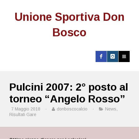
Unione Sportiva Don
Bosco
Pulcini 2007: 2° posto al
torneo “Angelo Rosso”
7 Maggio 2018
·
donboscocalcio
·
News
,
Risultati Gare