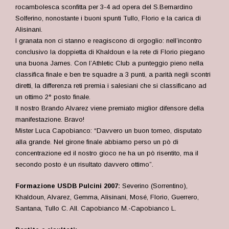
rocambolesca sconfitta per 3-4 ad opera del S.Bernardino
Solferino, nonostante i buoni spunti Tullo, Florio e la carica di
Alisinani.
I granata non ci stanno e reagiscono di orgoglio: nell’incontro
conclusivo la doppietta di Khaldoun e la rete di Florio piegano
una buona James. Con l’Athletic Club a punteggio pieno nella
classifica finale e ben tre squadre a 3 punti, a parità negli scontri
diretti, la differenza reti premia i salesiani che si classificano ad
un ottimo 2° posto finale.
Il nostro Brando Alvarez viene premiato miglior difensore della
manifestazione. Bravo!
Mister Luca Capobianco: “Davvero un buon torneo, disputato
alla grande. Nel girone finale abbiamo perso un pò di
concentrazione ed il nostro gioco ne ha un pò risentito, ma il
secondo posto è un risultato davvero ottimo”.
Formazione USDB Pulcini 2007:
Severino (Sorrentino),
Khaldoun, Alvarez, Gemma, Alisinani, Mosé, Florio, Guerrero,
Santana, Tullo C. All. Capobianco M.-Capobianco L.