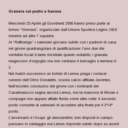
Granata sul podio a Savona
Mercoledì
25 Aprile gli Esordienti 2006 hanno preso parte al
torneo “Vismara”, organizzato dall’Unione Sportiva Legino 1910
insieme ad altre 7 squadre.
Al “Ruffinengo” i
salesiani giocano subito con i padroni di casa
nel girone quadrangolare di qualificazione: l’uno-due dei
verdeblu locali è tanto micidiale quanto evitabile, i granata
reagiscono d’orgoglio ma non centrano il bersaglio e termina 0-
2.
Nel match successivo un bolide di Lemus piega i coriacei
cuneesi dell’Olmo Donatello, scuola calcio affiliata Juventus.
Nell’incontro conclusivo del girone con i lombardi del
Casalmaiocco segna ancora Lemus, ma la manovra di Moran e
compagni non appare affatto fluida come altre volte: il secondo
posto consente ai salesiani di accedere alla finale per il 3°/4°
posto.
L’avversario è l’Acqui: gli alessandrini, ben disposti in campo,
passano in vantaggio ma Lemus risponde subito dopo su assist