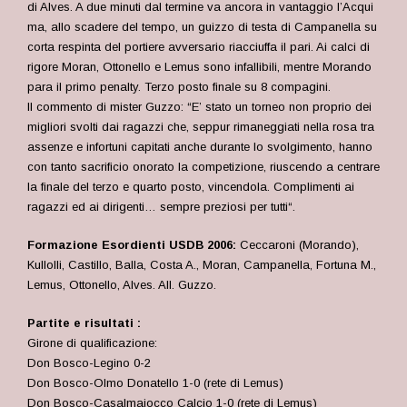
di Alves. A due minuti dal termine va ancora in vantaggio l’Acqui
ma, allo scadere del tempo, un guizzo di testa di Campanella su
corta respinta del portiere avversario riacciuffa il pari. Ai calci di
rigore Moran, Ottonello e Lemus sono infallibili, mentre Morando
para il primo penalty. Terzo posto finale su 8 compagini.
Il commento di mister Guzzo: “
E’ stato un torneo non proprio dei
migliori svolti dai ragazzi che, seppur rimaneggiati nella rosa tra
assenze e infortuni capitati anche durante lo svolgimento, hanno
con tanto sacrificio onorato la competizione, riuscendo a centrare
la finale del terzo e quarto posto, vincendola. Complimenti ai
ragazzi ed ai dirigenti… sempre preziosi per tutti
“.
Formazione Esordienti USDB 2006:
Ceccaroni (Morando),
Kullolli, Castillo, Balla, Costa A., Moran, Campanella, Fortuna M.,
Lemus, Ottonello, Alves. All. Guzzo.
Partite e risultati :
Girone di qualificazione:
Don Bosco-Legino 0-2
Don Bosco-Olmo Donatello 1-0 (rete di Lemus)
Don Bosco-Casalmaiocco Calcio 1-0 (rete di Lemus)