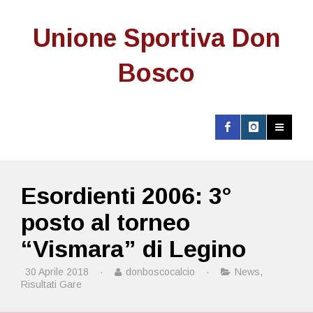
Unione Sportiva Don
Bosco
Esordienti 2006: 3°
posto al torneo
“Vismara” di Legino
30 Aprile 2018
·
donboscocalcio
·
News
,
Risultati Gare