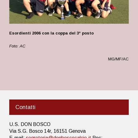
Esordienti 2006 con la coppa del 3° posto
Foto: AC
MG/MF/AC
Contatti
U.S. DON BOSCO
Via S.G. Bosco 14r, 16151 Genova
E-mail:
segreteria@donboscocalcio.it
Pec: