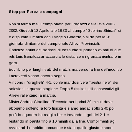
Stop per Perez e compagni
Non si ferma mai il campionato per i ragazzi delle leve 2001-
2002: Giovedì 12 Aprile alle 18,30 al campo “Guerrino Strinati” si
è disputato il match con l’Angelo Baiardo, valido per la 9^
giornata di ritorno del campionato Allievi Provinciali.
Partenza sprint dei padroni di casa che si portano avanti di due
reti. Luis Benalcazar accorcia le distanze e i granata rientrano in
gara.
Equilibrio per lunghi tratti del match, ma verso la fine dell’incontro
i neroverdi vanno ancora segno.
Vincono i “draghetti” 4-1, confermandosi vera “bestia nera” dei
salesiani in questa stagione. Dopo 5 risultati utili consecutivi gli
Allievi rallentano la marcia.
Mister Andrea Cipollina: “Peccato per i primi 20 minuti dove
abbiamo sofferto la loro fisicità e siamo andati sotto 2-0; poi
però la squadra ha reagito bene trovando il gol del 2-1 e
restando in partita fino a 10 minuti dalla fine. Complimenti agli
avversari. Lo spirito comunque è stato quello giusto e sono