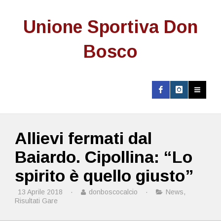
Unione Sportiva Don
Bosco
Allievi fermati dal
Baiardo. Cipollina: “Lo
spirito è quello giusto”
13 Aprile 2018
·
donboscocalcio
·
News
,
Risultati Gare