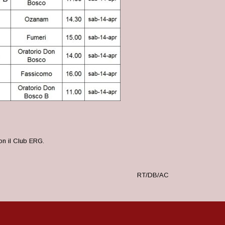
con il Club ERG.
RT/DB/AC