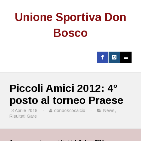
Unione Sportiva Don
Bosco
Piccoli Amici 2012: 4°
posto al torneo Praese
3 Aprile 2018
·
donboscocalcio
·
News
,
Risultati Gare