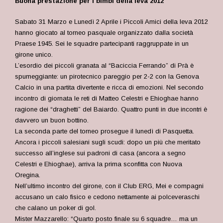
Buona prestazione per i bimbi della leva 2012
Sabato 31 Marzo e Lunedì 2 Aprile i Piccoli Amici della leva 2012
hanno giocato al torneo pasquale organizzato dalla società
Praese 1945. Sei le squadre partecipanti raggruppate in un
girone unico.
L’esordio dei piccoli granata al “Baciccia Ferrando” di Prà è
spumeggiante: un pirotecnico pareggio per 2-2 con la Genova
Calcio in una partita divertente e ricca di emozioni. Nel secondo
incontro di giornata le reti di Matteo Celestri e Ehioghae hanno
ragione dei “draghetti” del Baiardo. Quattro punti in due incontri è
davvero un buon bottino.
La seconda parte del torneo prosegue il lunedì di Pasquetta.
Ancora i piccoli salesiani sugli scudi: dopo un più che meritato
successo all’inglese sui padroni di casa (ancora a segno
Celestri e Ehioghae), arriva la prima sconfitta con Nuova
Oregina.
Nell’ultimo incontro del girone, con il Club ERG, Mei e compagni
accusano un calo fisico e cedono nettamente ai polceveraschi
che calano un poker di gol.
Mister Mazzarello: “Quarto posto finale su 6 squadre… ma un