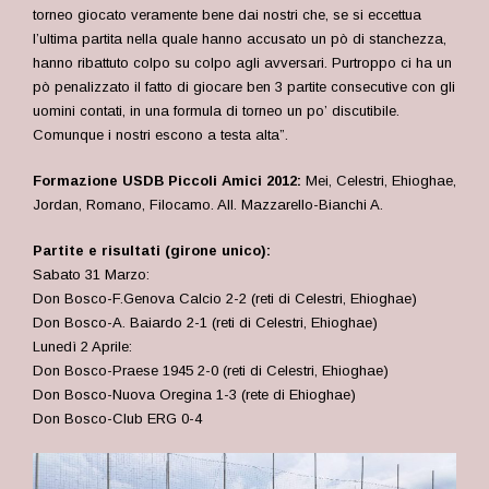
torneo giocato veramente bene dai nostri che, se si eccettua
l’ultima partita nella quale hanno accusato un pò di stanchezza,
hanno ribattuto colpo su colpo agli avversari. Purtroppo ci ha un
pò penalizzato il fatto di giocare ben 3 partite consecutive con gli
uomini contati, in una formula di torneo un po’ discutibile.
Comunque i nostri escono a testa alta”.
Formazione USDB Piccoli Amici 2012:
Mei, Celestri, Ehioghae,
Jordan, Romano, Filocamo. All. Mazzarello-Bianchi A.
Partite e risultati (girone unico):
Sabato 31 Marzo:
Don Bosco-F.Genova Calcio 2-2 (reti di Celestri, Ehioghae)
Don Bosco-A. Baiardo 2-1 (reti di Celestri, Ehioghae)
Lunedì 2 Aprile:
Don Bosco-Praese 1945 2-0 (reti di Celestri, Ehioghae)
Don Bosco-Nuova Oregina 1-3 (rete di Ehioghae)
Don Bosco-Club ERG 0-4