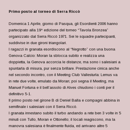
Primo posto al torneo di Serra Riccò
Domenica 1 Aprile, giorno di Pasqua, gli Esordienti 2006 hanno
partecipato alla 19^ edizione del torneo “Tavola Bronzea”
organizzato dal Serra Riccò 1971. Sei le squadre partecipanti,
suddivise in due gironi triangolari.
I ragazzi in granata esordiscono al “Negrotto” con una buona
Genova Calcio: Moran la sblocca subito e realizza una
doppietta, la Genova accorcia le distanze, ma sono i salesiani a
spuntarla di misura, pur senza brillare. Prestazione cinica anche
nel secondo incontro, con il Meeting Club Vallesturla: Lemus va
in rete due volte, emulato da Moran; poi segna il Meeting, ma
Manuel Fortuna e il bell’assolo di Alves chiudono i conti per il
definitivo 5-1.
Il primo posto nel girone B di Deniel Balla e compagni abbina in
semifinale i salesiani con il Serra Riccò.
I granata innestano subito il turbo andando a rete ben 3 volte in 5
minuti con Tullo, Moran e Ottonello; il locali reagiscono, ma la
manovra salesiana è finalmente fluida, ed arrivano altre 5