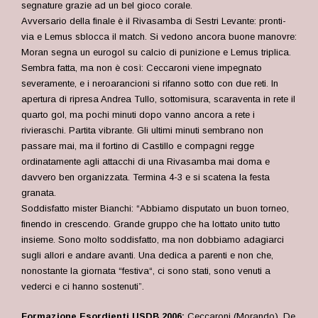
segnature grazie ad un bel gioco corale.
Avversario della finale è il Rivasamba di Sestri Levante: pronti-
via e Lemus sblocca il match. Si vedono ancora buone manovre:
Moran segna un eurogol su calcio di punizione e Lemus triplica.
Sembra fatta, ma non è così: Ceccaroni viene impegnato
severamente, e i neroarancioni si rifanno sotto con due reti. In
apertura di ripresa Andrea Tullo, sottomisura, scaraventa in rete il
quarto gol, ma pochi minuti dopo vanno ancora a rete i
rivieraschi. Partita vibrante. Gli ultimi minuti sembrano non
passare mai, ma il fortino di Castillo e compagni regge
ordinatamente agli attacchi di una Rivasamba mai doma e
davvero ben organizzata. Termina 4-3 e si scatena la festa
granata.
Soddisfatto mister Bianchi: “Abbiamo disputato un buon torneo,
finendo in crescendo. Grande gruppo che ha lottato unito tutto
insieme. Sono molto soddisfatto, ma non dobbiamo adagiarci
sugli allori e andare avanti. Una dedica a parenti e non che,
nonostante la giornata “festiva“, ci sono stati, sono venuti a
vederci e ci hanno sostenuti”.
Formazione Esordienti USDB 2006:
Ceccaroni (Morando), De