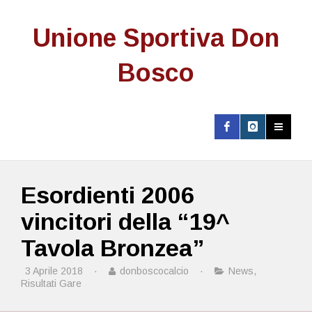
Unione Sportiva Don
Bosco
Esordienti 2006
vincitori della “19^
Tavola Bronzea”
3 Aprile 2018
·
donboscocalcio
·
News
,
Risultati Gare