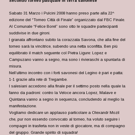
Secondo torneo pasquale in terra savonese
Sabato 31 Marzo i Pulcini 2008 hanno preso parte alla 22^
edizione del “Torneo Città di Finale” organizzato dal FBC Finale.
Al Comunale “Felice Borel” sono otto le squadre partecipanti
suddivise in due gironi.
I granata affrontano subito la corazzata Savona, che alla fine del
torneo sarà la vincitrice, subendo una netta sconfitta. Ben più
equilibrato il match seguente col Pietra Ligure: Lopez e
Campuzano vanno a segno, ma sono i rivieraschi a spuntarla di
misura.
Nell’ultimo incontro con i forti savonesi del Legino è pari e patta:
1-1 grazie alla rete di Tregambe.
I salesiani accedono alla finale per il settimo posto nella quale la
fanno da padroni: contro la Veloce ancora Lopez, Malave e
Quintana vanno a segno in sequenza, concludendo al meglio la
manifestazione.
Vogliamo dedicare un applauso particolare a Olexandr Mozil
che, pur non essendo convocato al torneo, ha voluto seguire i
compagni in trasferta non in veste di giocatore, ma di compagno
del gruppo. Grande spirito di squadra!