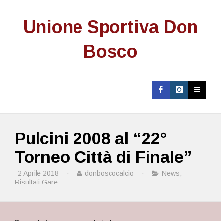
Unione Sportiva Don
Bosco
Pulcini 2008 al “22°
Torneo Città di Finale”
2 Aprile 2018
·
donboscocalcio
·
News
,
Risultati Gare