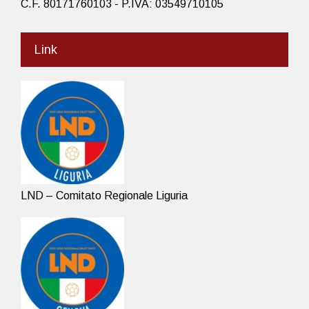
C.F. 80171760103 - P.IVA: 03549710105
Link
LND – Comitato Regionale Liguria