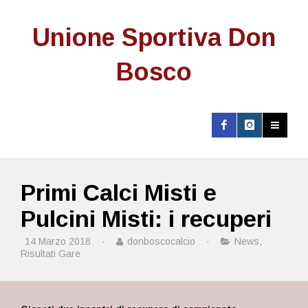
Unione Sportiva Don
Bosco
Primi Calci Misti e
Pulcini Misti: i recuperi
14 Marzo 2018
·
donboscocalcio
·
News
,
Risultati Gare