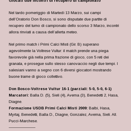
Giocati due incontri di recupero di campionato
Nel tardo pomeriggio di Martedì 13 Marzo, sui campi
dell’Oratorio Don Bosco, si sono disputate due partite di
recupero del turno di campionato dello scorso 3 Marzo, incontri
allora rinviati a causa dell’allerta meteo.
Nel primo match i Primi Calci Misti (Gir. B) superano
agevolmente la Voltrese Vultur: il match prende una piega
favorevole già nella prima frazione di gioco, con 5 reti dei
granata, e prosegue sullo stesso canovaccio negli due tempi. I
salesiani vanno a segno con 6 diversi giocatori mostrando
buone trame di gioco collettivo.
Don Bosco-Voltrese Vultur 16-1 (parziali: 5-0, 5-0, 6-1)
Marcatori:
Balla D. (5), Sieli (4), Averna (3), Benedetti 2, Hasa,
Diagne.
Formazione USDB Primi Calci Misti 2009:
Balbi, Hasa,
Myrtaj, Benedetti, Balla D., Diagne, Gonzalez, Averna, Sieli. All.
Pucci-Marchese.
———————