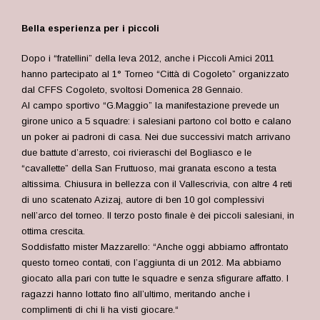
Bella esperienza per i piccoli
Dopo i “fratellini” della leva 2012, anche i Piccoli Amici 2011
hanno partecipato al 1° Torneo “Città di Cogoleto” organizzato
dal CFFS Cogoleto, svoltosi Domenica 28 Gennaio.
Al campo sportivo “G.Maggio” la manifestazione prevede un
girone unico a 5 squadre: i salesiani partono col botto e calano
un poker ai padroni di casa. Nei due successivi match arrivano
due battute d’arresto, coi rivieraschi del Bogliasco e le
“cavallette” della San Fruttuoso, mai granata escono a testa
altissima. Chiusura in bellezza con il Vallescrivia, con altre 4 reti
di uno scatenato Azizaj, autore di ben 10 gol complessivi
nell’arco del torneo. Il terzo posto finale è dei piccoli salesiani, in
ottima crescita.
Soddisfatto mister Mazzarello: “
Anche oggi abbiamo affrontato
questo torneo contati, con l’aggiunta di un 2012. Ma abbiamo
giocato alla pari con tutte le squadre e senza sfigurare affatto. I
ragazzi hanno lottato fino all’ultimo, meritando anche i
complimenti di chi li ha visti giocare.
“