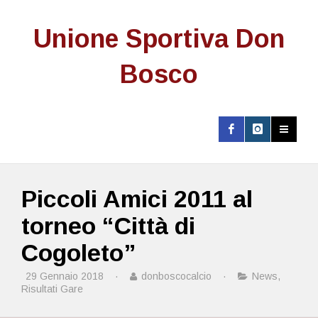
Unione Sportiva Don
Bosco
Piccoli Amici 2011 al
torneo “Città di
Cogoleto”
29 Gennaio 2018
·
donboscocalcio
·
News
,
Risultati Gare