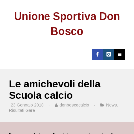
Unione Sportiva Don
Bosco
Le amichevoli della
Scuola calcio
23 Gennaio 2018
·
donboscocalcio
·
News
,
Risultati Gare