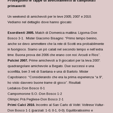
Proseguono le tappe di avvicinamento ai campionati
primaverili
Un weekend di amichevoli per le leve 2005, 2007 e 2010.
Vediamo nel dettaglio dove hanno giocato:
Esordienti 2005.
Match di Domenica mattina: Ligorna-Don
Bosco 3-1. Mister Giacomo Bisagno: “Primo tempo benino,
anche se devo ammettere che la rete di Scotti era probabilmente
in fuorigioco. Siamo un pò calati nel secondo tempo e nell’extra
time. Buona prova dei 2006 che erano con noi: Arcudi e Rios”.
Pulcini 2007.
Prime amichevoli a 9 giocatori per la leva 2007:
quadrangolare amichevole a Begato. Due successi e una
sconfitta, ben 3 reti di Santana e una di Bartolo. Mister
Capobianco: “Considerando che era la prima esperienza “a 9″,
ho visto davvero buone trame di gioco”. Risultati:
Ledakos-Don Bosco 0-1
Campomorone S.O.-Don Bosco 1-2
Olimpic Prà Pegliese-Don Bosco 2-1
Primi Calci 2010.
Incontro al San Carlo di Voltri: Voltrese Vultur-
Don Bosco 1-1 (parziali: 1-0, 0-1, 0-0). Equilibratissimo e