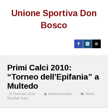
Unione Sportiva Don
Bosco
Primi Calci 2010:
“Torneo dell’Epifania” a
Multedo
10 Gennaio 2018
·
donboscocalcio
·
News
,
Risultati Gare