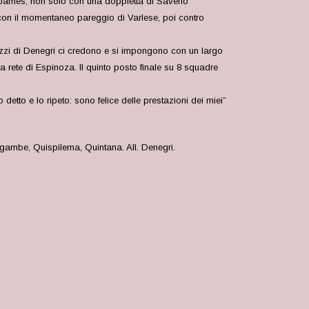
a James, non solo con una doppietta di Saverio
 con il momentaneo pareggio di Varlese, poi contro
agazzi di Denegri ci credono e si impongono con un largo
a rete di Espinoza. Il quinto posto finale su 8 squadre
 detto e lo ripeto: sono felice delle prestazioni dei miei”
gambe, Quispilema, Quintana. All. Denegri.