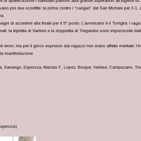
e di qualificazione i salesiani partono alla grande superando all’inglese l
ano poi due sconfitte: la prima contro i “canguri” del San Michele per 3-1,
ra.
ni di accedere alla finale per il 5° posto. L’avversario è il Torriglia: i r
ti: la tripletta di Varlese e la doppietta di Tregambe sono impreziosite dall
li errori, ma per il gioco espresso dai ragazzi non erano affatto meritate; l’ho
lla manifestazione.
rra, Sanango, Espinoza, Macias F., Lopez, Bruque, Varlese, Campuzano, Tre
Espinoza)