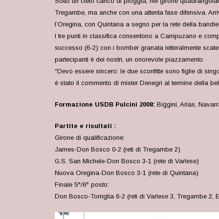
Sotto un cielo carico di pioggia, n
el girone quadrangolar
Tregambe, ma anche con una attenta fase difensiva. Arriv
l’Oregina, con Quintana a segno per la rete della bandie
I tre punti in classifica consentono a Campuzano e compag
successo (6-2) con i bomber granata letteralmente scatena
partecipanti è dei nostri, un onorevole piazzamento.
“Devo essere sincero: le due sconfitte sono figlie di singo
è stato il commento di mister Denegri al termine della be
Formazione USDB Pulcini 2008:
Biggini, Arias, Nava
Partite e risultati :
Girone di qualificazione:
James-Don Bosco 0-2 (reti di Tregambe 2)
G.S. San Michele-Don Bosco 3-1 (rete di Varlese)
Nuova Oregina-Don Bosco 3-1 (rete di Quintana)
Finale 5°/6° posto:
Don Bosco-Torriglia 6-2 (reti di Varlese 3, Tregambe 2, 