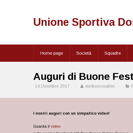
Unione Sportiva D
Home page
Società
Squadre
Auguri di Buone Fest
24 Dicembre 2017
·
donboscocalcio
·
I nostri auguri con un simpatico video!
Guarda il
video