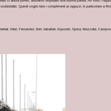
sultato ci abbia punito, abbiamo disputato una buona partita. Ho visto i ragaz
ddisfatto. Quindi voglio fare i complimenti ai ragazzi, in particolare a R
llati, Viteri, Fernandez, Ben Jaballah, Esposito, Gjoka, Mazzotta, Camposa