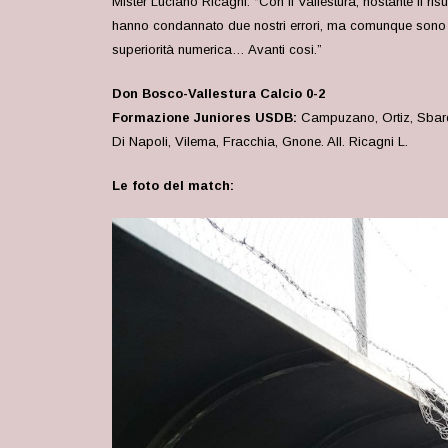
Mister Luciano Ricagni: “Con il Vallestura, nostante il ri
hanno condannato due nostri errori, ma comunque sono so
superiorità numerica… Avanti cosi.”
Don Bosco-Vallestura Calcio 0-2
Formazione Juniores USDB:
Campuzano, Ortiz, Sbarde
Di Napoli, Vilema, Fracchia, Gnone. All. Ricagni L.
Le foto del match: