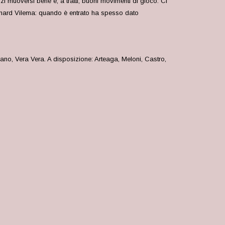
zi muoversi bene e, a tratti, buoni movimenti di gioco. Ci
ichard Vilema: quando è entrato ha spesso dato
no, Vera Vera. A disposizione: Arteaga, Meloni, Castro,