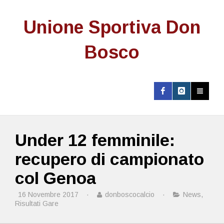
Unione Sportiva Don
Bosco
Under 12 femminile:
recupero di campionato
col Genoa
16 Novembre 2017
·
donboscocalcio
·
News
,
Risultati Gare