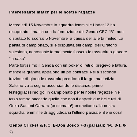
Interessante match per le nostre ragazze
Mercoledì 15 Novembre la squadra femminile Under 12 ha
recuperato il match con la formazione del Genoa CFC “B”, non
disputato lo scorso 5 Novembre, a causa dell’allerta meteo. La
partita di campionato, si è disputata sui campi dell’Oratorio
salesiano, nonostante formalmente fossero le rossoblu a giocare
“in casa”.
P
arte fortissimo il Genoa con un poker di reti di pregevole fattura,
mentre le granata appaiono un pò contratte. Nella seconda
frazione di gioco le rossoblu prendono il largo, ma Letizia
Salerno va a segno accorciando le distanze: primo
festeggiatissimo gol in campionato per le nostre ragazze. Nel
terzo tempo succede quello che non ti aspetti: due belle reti di
Greta Santoni Carrara (bentornata!) permettono alla nostra
squadra femminile di aggiudicarsi l’ultimo parziale. Bene cosi!
Genoa Cricket & F.C. B-Don Bosco 7-3 (parziali: 4-0, 3-1, 0-
2)