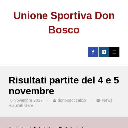
Unione Sportiva Don
Bosco
Risultati partite del 4 e 5
novembre
6 Novembre 2017
·
donboscocalcio
·
News
,
Risultati Gare