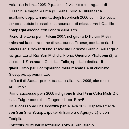
Vola alto la leva 2005: 2 partite e 2 vittorie per i ragazzi di
D’Isanto. A segno Palma (2), Pena, Sulo e Laurenzana.
Esaltante doppia rimonta degli Esordienti 2006 con il Genoa: a
tempo scaduto i rossoblu la spuntano di misura, ma i Castillo e
compagni escono con l’onore delle armi.
Pieno di vittorie per i Pulcini 2007; nel girone D Pulcini Misti i
salesiani hanno ragione di una buona Praese, con la perla di
Macias ed il poker di uno scatenato Lorenzo Bartolo. Valanga di
reti granata al Rio San Michele: Florio, Guerrero, Khaldoun (2) e
triplette di Santana e Christian Tullo; speciale dedica di
quest’ultimo per il compleanno della mamma e al cuginetto
Giuseppe, appena nato.
Le 3 reti di Sanango non bastano alla leva 2008, che cede
all’Olimpic.
Primo successo per i 2009 nel girone B dei Primi Calci Misti: 2-0
sulla Fulgor con reti di Diagne e Loor. Bravi!
Un successo ed una sconfitta per le leva 2010, rispettivamente
con San Siro Struppa (poker di Barrera e Aguayo 2) e con
Torriglia.
I piccolini di mister Mazzarello sotto a San Biagio,