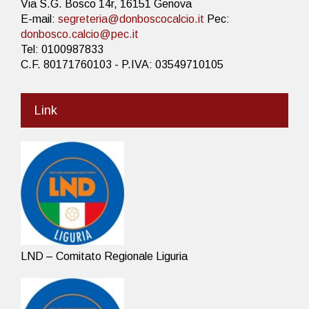
Via S.G. Bosco 14r, 16151 Genova
E-mail:
segreteria@donboscocalcio.it
Pec:
donbosco.calcio@pec.it
Tel: 0100987833
C.F. 80171760103 - P.IVA: 03549710105
Link
LND – Comitato Regionale Liguria