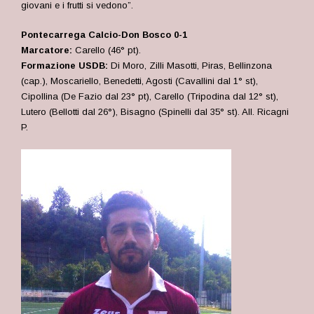
giovani e i frutti si vedono”.
Pontecarrega Calcio-Don Bosco 0-1
Marcatore:
Carello (46° pt).
Formazione USDB:
Di Moro, Zilli Masotti, Piras, Bellinzona
(cap.), Moscariello, Benedetti, Agosti (Cavallini dal 1° st),
Cipollina (De Fazio dal 23° pt), Carello (Tripodina dal 12° st),
Lutero (Bellotti dal 26°), Bisagno (Spinelli dal 35° st). All. Ricagni
P.