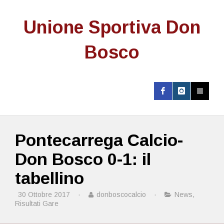
Unione Sportiva Don
Bosco
Pontecarrega Calcio-
Don Bosco 0-1: il
tabellino
30 Ottobre 2017
·
donboscocalcio
·
News
,
Risultati Gare