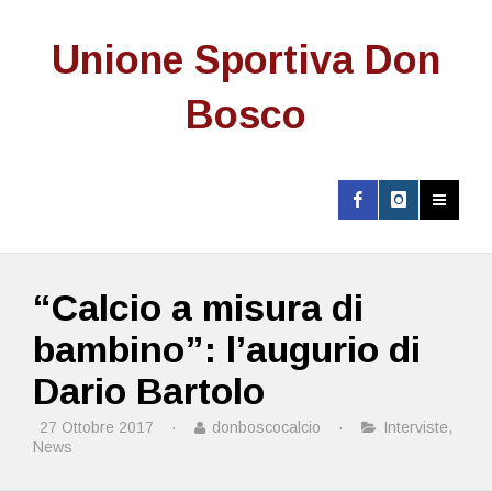
Unione Sportiva Don
Bosco
“Calcio a misura di
bambino”: l’augurio di
Dario Bartolo
27 Ottobre 2017
·
donboscocalcio
·
Interviste
,
News