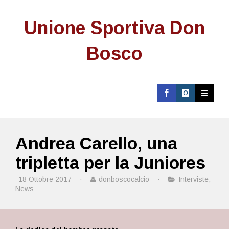
Unione Sportiva Don
Bosco
Andrea Carello, una
tripletta per la Juniores
18 Ottobre 2017
·
donboscocalcio
·
Interviste
,
News