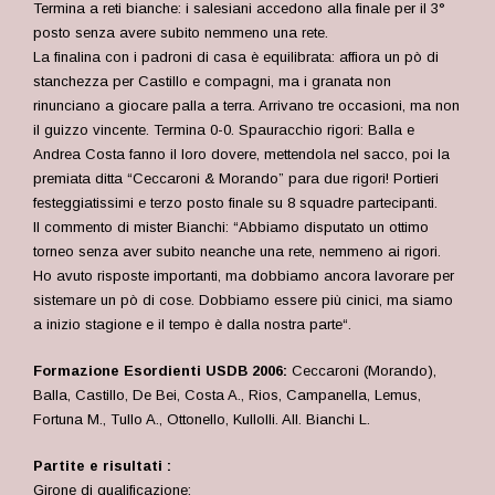
Termina a reti bianche: i salesiani accedono alla finale per il 3°
posto senza avere subito nemmeno una rete.
La finalina con i padroni di casa è equilibrata: affiora un pò di
stanchezza per Castillo e compagni, ma i granata non
rinunciano a giocare palla a terra. Arrivano tre occasioni, ma non
il guizzo vincente. Termina 0-0. Spauracchio rigori: Balla e
Andrea Costa fanno il loro dovere, mettendola nel sacco, poi la
premiata ditta “Ceccaroni & Morando” para due rigori! Portieri
festeggiatissimi e terzo posto finale su 8 squadre partecipanti.
Il commento di mister Bianchi: “
Abbiamo disputato un ottimo
torneo senza aver subito neanche una rete, nemmeno ai rigori.
Ho avuto risposte importanti, ma dobbiamo ancora lavorare per
sistemare un pò di cose. Dobbiamo essere più cinici, ma siamo
a inizio stagione e il tempo è dalla nostra parte
“.
Formazione Esordienti USDB 2006:
Ceccaroni (Morando),
Balla, Castillo, De Bei, Costa A., Rios, Campanella, Lemus,
Fortuna M., Tullo A., Ottonello, Kullolli. All. Bianchi L.
Partite e risultati :
Girone di qualificazione: