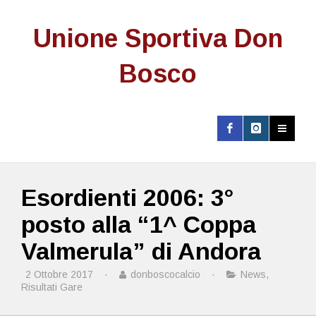
Unione Sportiva Don
Bosco
Esordienti 2006: 3°
posto alla “1^ Coppa
Valmerula” di Andora
2 Ottobre 2017
·
donboscocalcio
·
News
,
Risultati Gare