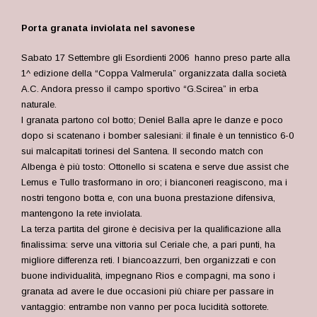
Porta granata inviolata nel savonese
Sabato 17 Settembre gli Esordienti 2006 hanno preso parte alla
1^ edizione della “Coppa Valmerula” organizzata dalla società
A.C. Andora presso il campo sportivo “G.Scirea” in erba
naturale.
I granata partono col botto; Deniel Balla apre le danze e poco
dopo si scatenano i bomber salesiani: il finale è un tennistico 6-0
sui malcapitati torinesi del Santena. Il secondo match con
Albenga è più tosto: Ottonello si scatena e serve due assist che
Lemus e Tullo trasformano in oro; i bianconeri reagiscono, ma i
nostri tengono botta e, con una buona prestazione difensiva,
mantengono la rete inviolata.
La terza partita del girone è decisiva per la qualificazione alla
finalissima: serve una vittoria sul Ceriale che, a pari punti, ha
migliore differenza reti. I biancoazzurri, ben organizzati e con
buone individualità, impegnano Rios e compagni, ma sono i
granata ad avere le due occasioni più chiare per passare in
vantaggio: entrambe non vanno per poca lucidità sottorete.