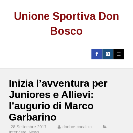
Unione Sportiva Don
Bosco
Inizia l’avventura per
Juniores e Allievi:
l’augurio di Marco
Garbarino
28 Settembre 2017
·
donboscocalcio
·
Interviste
,
News