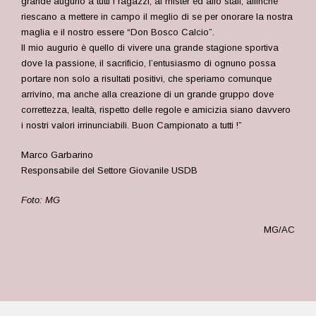
grande augurio a tutti i ragazzi, ai mister ed allo staff, affinché
riescano a mettere in campo il meglio di se per onorare la nostra
maglia e il nostro essere “Don Bosco Calcio”.
Il mio augurio è quello di vivere una grande stagione sportiva
dove la passione, il sacrificio, l’entusiasmo di ognuno possa
portare non solo a risultati positivi, che speriamo comunque
arrivino, ma anche alla creazione di un grande gruppo dove
correttezza, lealtà, rispetto delle regole e amicizia siano davvero
i nostri valori irrinunciabili. Buon Campionato a tutti !”
Marco Garbarino
Responsabile del Settore Giovanile USDB
Foto: MG
MG/AC