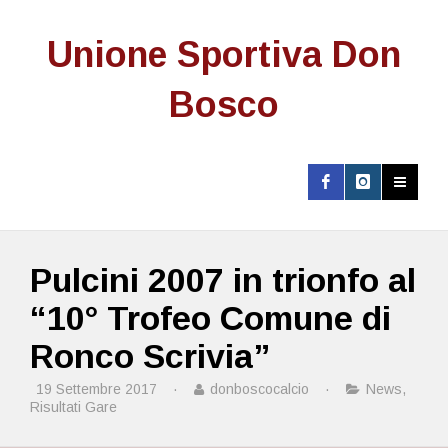
Unione Sportiva Don
Bosco
Pulcini 2007 in trionfo al
“10° Trofeo Comune di
Ronco Scrivia”
19 Settembre 2017
·
donboscocalcio
·
News
,
Risultati Gare