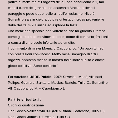
partita si mette male: i ragazzi della Foce conducono 2-1, ma
esce il cuore dei granata. Lo scatenato Macias ottiene il
pareggio e poco dopo, sulle ali dell’entusiasmo, Nicolò
Sorrentino sale in cielo a colpire di testa un cross proveniente
dalla destra. 3-2! Finisce ed esplode la festa.
Una menzione speciale per Sorrentino che ha giocato il torneo
come giocatore di movimento e non, come di consueto, fra i pali,
a causa di un piccolo infortunio ad un dito.
Il commento di mister Maurizio Capobianco: “Un buon torneo
con prestazioni convincenti. Molto bene l’impegno di tutti i
ragazzi: abbiamo messo in mostra belle individualità e anche
gioco collettivo. Sono contento.”
Formazione USDB Pulcini 2007:
Severino, Mosé, Alisinani,
Polirpo, Guerrero, Santana, Macias, Bartolo, Tullo C., Sorrentino.
All. Capobianco M. – Capobianco L.
Partite e risultati :
Gironi di qualificazione:
Don Bosco-Vallescrivia 3-0 (reti
Alisinani, Sorrentino, Tullo C.
)
Don Bosco-James 1-1 (rete di
Tullo C.
)