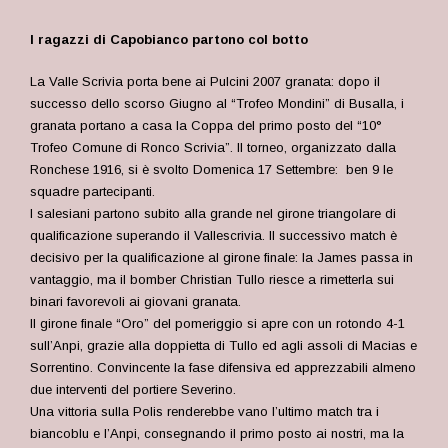
I ragazzi di Capobianco partono col botto
La Valle Scrivia porta bene ai Pulcini 2007 granata: dopo il
successo dello scorso Giugno al “Trofeo Mondini” di Busalla, i
granata portano a casa la Coppa del primo posto del “10°
Trofeo Comune di Ronco Scrivia”. Il torneo, organizzato dalla
Ronchese 1916, si è svolto Domenica 17 Settembre: ben 9 le
squadre partecipanti.
I salesiani partono subito alla grande nel girone triangolare di
qualificazione superando il Vallescrivia. Il successivo match è
decisivo per la qualificazione al girone finale: la James passa in
vantaggio, ma il bomber Christian Tullo riesce a rimetterla sui
binari favorevoli ai giovani granata.
Il girone finale “Oro” del pomeriggio si apre con un rotondo 4-1
sull’Anpi, grazie alla doppietta di Tullo ed agli assoli di Macias e
Sorrentino. Convincente la fase difensiva ed apprezzabili almeno
due interventi del portiere Severino.
Una vittoria sulla Polis renderebbe vano l’ultimo match tra i
biancoblu e l’Anpi, consegnando il primo posto ai nostri, ma la