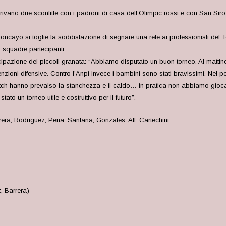
vano due sconfitte con i padroni di casa dell’Olimpic rossi e con San Siro. C
oncayo si toglie la soddisfazione di segnare una rete ai professionisti del T
2 squadre partecipanti.
pazione dei piccoli granata: “Abbiamo disputato un buon torneo. Al mattino, in
ioni difensive. Contro l’Anpi invece i bambini sono stati bravissimi. Nel 
match hanno prevalso la stanchezza e il caldo… in pratica non abbiamo gioca
stato un torneo utile e costruttivo per il futuro”.
ra, Rodriguez, Pena, Santana, Gonzales. All. Cartechini.
, Barrera)