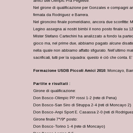
amici dell’Olimpic Prà Pegliese.
Nel girone di qualificazione per Gonzales e compagni arri
firmata da Rodriguez e Barrera.
Nel gironcino finale pomeridiano, ancora due sconfitte: M
Legino assegna ai nostri bimbi il nono posto finale su 1
Mister Stefano Cartechini ha analizzato a fondo la parteci
gioco ma, nel prime due, abbiamo pagato alcune disattenz
nella quale non abbiamo affatto sfigurato. Nell’ultimo 
sacrificati, tutti per la squadra: questo è ciò che conta. E’ 
Formazione USDB Piccoli Amici 2010:
Moncayo, Barre
Partite e risultati :
Girone di qualificazione:
Don Bosco-Olimpic PP rossi 1-2 (rete di Pena)
Don Bosco-San Siro di Struppa 2-4 (reti di Moncayo 2)
Don Bosco-Anpi Sport E. Casassa 2-0 (reti di Rodriguez
Girone finale 7°/9° posto:
Don Bosco-Torino 1-4 (rete di Moncayo)