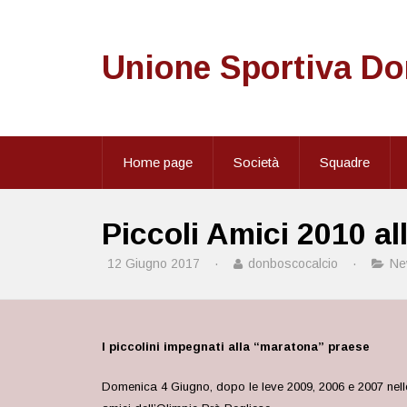
Unione Sportiva D
Home page
Società
Squadre
Piccoli Amici 2010 a
12 Giugno 2017
·
donboscocalcio
·
Ne
I piccolini impegnati alla “maratona” praese
Domenica 4 Giugno, dopo le leve 2009, 2006 e 2007 nelle