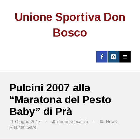
Unione Sportiva Don
Bosco
Pulcini 2007 alla
“Maratona del Pesto
Baby” di Prà
1 Giugno 2017
·
donboscocalcio
·
News
,
Risultati Gare