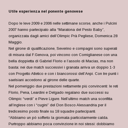
Utile esperienza nel ponente genovese
Dopo le leve 2009 e 2006 nelle settimane scorse, anche i Pulcini
2007 hanno partecipato alla “Maratona del Pesto Baby”,
organizzata dagli amici dell’Olimpic Prà Pegliese, Domenica 28
Maggio.
Nel girone di qualificazione, Severino e compagni sono superati
di misura dal F.Genova, poi vincono con Corniglianese con una
bella doppietta di Gabriel Florio e l’assolo di Macias, ma non
basta: nei due match successivi i granata arriva un doppio 1-3
con Progetto Atletico e con i biancorossi dell’Anpi. Con tre punti i
saelsiani accedono al girone delle quarte.
Nel pomeriggio due prestazioni nettamente più convincenti: le reti
Florio, Pena, Leardini e Delgado regalano due successi su
Olimpic “verdi” e Pieve Ligure. Nell’ultimo match una sconfitta
all’inglese con i “cugini” del Don Bosco Alessandria per il
tredicesimo posto finale su 18 squadre partecipanti.
“Abbiamo un pò sofferto la giornata particolarmente calda.
Purtroppo abbiamo poca convinzione in noi stessi: dobbiamo