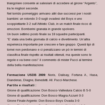
triangolare consente ai salesiani di accedere al girone “Argento”,
tra le migliori seconde.
Nel torrido pomeriggio arrivano altri due successi per i nostri
bambini: un rotondo 3-0 sugli ovadesi del Boys e uno
scoppiettante 3-2 sull’Athletic Club, in un match finale ricco di
emozioni. Bomberini granata in grande spolvero.
Un buon settimo posto finale su 18 squadre partecipanti.
“E’ stata una bella giornata di calcio e divertimento. Un’altra
esperienza importante per crescere e fare gruppo. Questi tipi di
tornei non perdonano e ci penalizzano un pò in termini di
classifica finale rispetto ai risultati ottenuti, ma queste sono le
regole e va bene così” il commento di mister Pucci al termine
della bella manifestazione.
Formazione USDB 2009:
Noris, Dalisay, Fortuna A., Hasa,
Dianderas, Diagne, Benedetti. All. Pucci-Marchese.
Partite e risultati :
Girone di qualificazione: Don Bosco-Vallestura Calcio B 5-0
Girone di qualificazione: Don Bosco-Magra Azzurri 0-3
Girone Finale Argento: Don Bosco-Boys Ovada 3-0