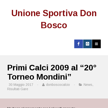
Unione Sportiva Don
Bosco
Primi Calci 2009 al “20°
Torneo Mondini”
30 Maggio 2017
·
donboscocalcio
·
News
,
Risultati Gare