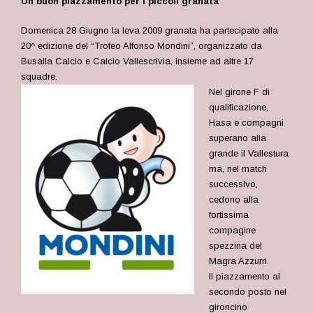
Un buon piazzamento per i piccoli granata
Domenica 28 Giugno la leva 2009 granata ha partecipato alla
20^ edizione del “Trofeo Alfonso Mondini”, organizzato da
Busalla Calcio e Calcio Vallescrivia, insieme ad altre 17
squadre.
Nel girone F di
qualificazione,
Hasa e compagni
superano alla
grande il Vallestura
ma, nel match
successivo,
cedono alla
fortissima
compagine
spezzina del
Magra Azzurri.
Il piazzamento al
secondo posto nel
gironcino