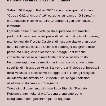
Nel savonese luci e ombre per i granata
Sabato 20 Maggio i Pulcini 2007 hanno partecipato al torneo
“Coppa Città di Andora” 19^ edizione, sul campo “G.Scirea” in
erba naturale, insieme ad altre 12 squadre liguri, piemontesi e
lombarde.
I granata partono col piede giusto superando largamente i
padroni di casa con un bel poker di reti dei nostri piccoli bomber,
ma i torinesi del Pecetto Calcio si dimostrano davvero un osso
duro: la sconfitta esclude Gemma e compagni dal girone delle
prime, ma il seguente successo sui “draghi” dell’Imperia
consente l’accesso al girone finale dal 5° all’ottavo posto.
Nel pomeriggio non va meglio per i nostri colori: arrivano due
sconfitte, di misura, con Virtus Sanremo e all’inglese coi bresciani
della Voluntas. Il successivo pareggio per 1-1 con gli astigiani
del Mezzaluna, firmato da Christian Tullo, relega i salesiani
all’ottavo posto finale su 13 squadre.
Telegrafico il commento di mister Luca Bianchi: “Peccato.
Potevamo fare molto di più. Appena prendiamo gol ci
sciogliamo e non giochiamo più da squadra”.