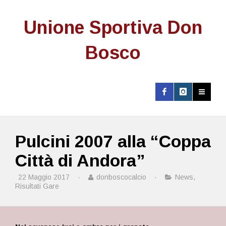
Unione Sportiva Don
Bosco
Pulcini 2007 alla “Coppa
Città di Andora”
22 Maggio 2017
·
donboscocalcio
·
News
,
Risultati Gare