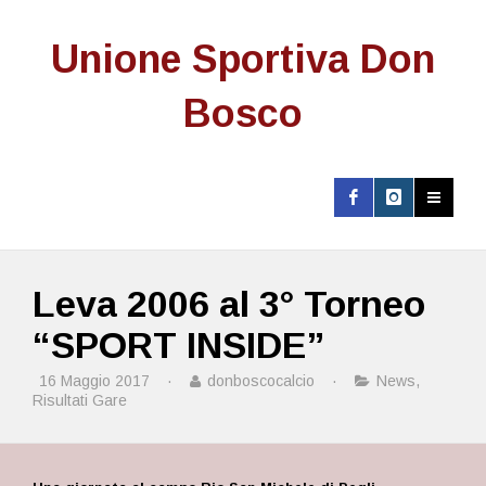
Unione Sportiva Don
Bosco
Leva 2006 al 3° Torneo
“SPORT INSIDE”
16 Maggio 2017
·
donboscocalcio
·
News
,
Risultati Gare