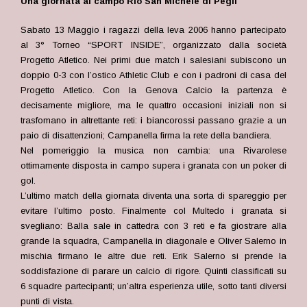
Una giornata al campo Rio San Michele di Pegli
Sabato 13 Maggio i ragazzi della leva 2006 hanno partecipato
al 3° Torneo “SPORT INSIDE”
,
organizzato dalla società
Progetto Atletico. Nei primi due match i salesiani subiscono un
doppio 0-3 con l’ostico Athletic Club e con i padroni di casa del
Progetto Atletico. Con la Genova Calcio la partenza è
decisamente migliore, ma le quattro occasioni iniziali non si
trasfomano in altrettante reti: i biancorossi passano grazie a un
paio di disattenzioni; Campanella firma la rete della bandiera.
Nel pomeriggio la musica non cambia: una Rivarolese
ottimamente disposta in campo supera i granata con un poker di
gol.
L’ultimo match della giornata diventa una sorta di spareggio per
evitare l’ultimo posto. Finalmente col Multedo i granata si
svegliano: Balla sale in cattedra con 3 reti e fa giostrare alla
grande la squadra, Campanella in diagonale e Oliver Salerno in
mischia firmano le altre due reti. Erik Salerno si prende la
soddisfazione di parare un calcio di rigore.
Quinti classificati su
6 squadre partecipanti; un’altra esperienza utile, sotto tanti diversi
punti di vista.