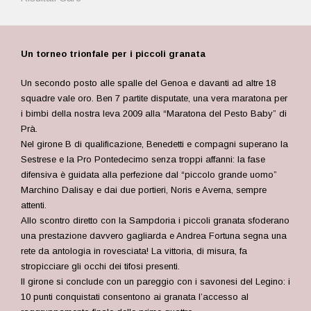
Un torneo trionfale per i piccoli granata
Un secondo posto alle spalle del Genoa e davanti ad altre 18
squadre vale oro. Ben 7 partite disputate, una vera maratona per
i bimbi della nostra leva 2009 alla “Maratona del Pesto Baby” di
Prà.
Nel girone B di qualificazione, Benedetti e compagni superano la
Sestrese e la Pro Pontedecimo senza troppi affanni: la fase
difensiva è guidata alla perfezione dal “piccolo grande uomo”
Marchino Dalisay e dai due portieri, Noris e Averna, sempre
attenti.
Allo scontro diretto con la Sampdoria i piccoli granata sfoderano
una prestazione davvero gagliarda e Andrea Fortuna segna una
rete da antologia in rovesciata! La vittoria, di misura, fa
stropicciare gli occhi dei tifosi presenti.
Il girone si conclude con un pareggio con i savonesi del Legino: i
10 punti conquistati consentono ai granata l’accesso al