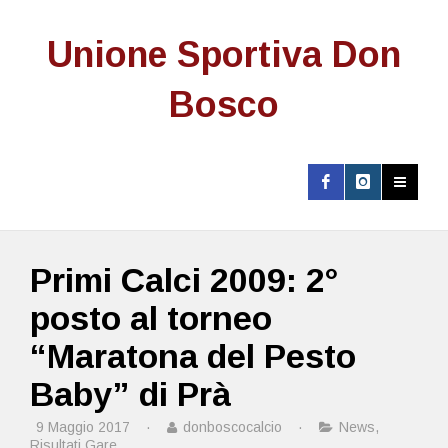
Unione Sportiva Don
Bosco
Primi Calci 2009: 2°
posto al torneo
“Maratona del Pesto
Baby” di Prà
9 Maggio 2017
·
donboscocalcio
·
News
,
Risultati Gare