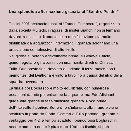
Una splendida affermazione granata al “Sandro Pertini”
Pulcini 2007 schiacciasassi: al “Torneo Primavera”, organizzato
dalla società Multedo, i ragazzi di mister Bianchi non si fermano
davanti a nessuno. Nonostante la manifestazione sia molto
disturbata da acquazzoni intermittenti, i granata sciorinano una
prestazione complessiva di alto livello.
Nel girone superano agevolmente prima la Genova Calcio,
quindi regolano gli albarini con una manita di reti di Christian
Tullo. Due prestazioni davvero autoritarie. Il terzo match con i
piemontesi del Derthona è vinto a tavolino a causa del ritiro della
squadra avversaria.
La finale col Bogliasco è molto equilibrata, con numerose
occasioni da rete per entrambe la squadre, ma Edo Alisinani
guida alla grande la fase difensiva granata. Poco prima
dell’intervallo il portiere Sorrentino s’infortuna alla mano e viene
sostituito in porta da Florio. Gemma e Tullo portano i granata sul
vantaggio per 4-2, a tempo scaduto i biancorossi bogliaschini
accorciano, ma non c’è più tempo. L’arbitro fischia, si può