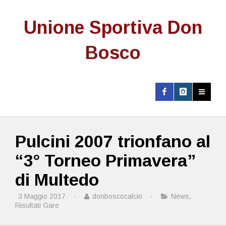
Unione Sportiva Don
Bosco
Pulcini 2007 trionfano al
“3° Torneo Primavera”
di Multedo
3 Maggio 2017
·
donboscocalcio
·
News
,
Risultati Gare