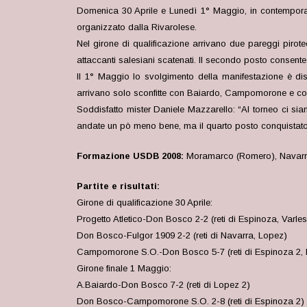
Domenica 30 Aprile e Lunedì 1° Maggio, in contemporane
organizzato dalla Rivarolese.
Nel girone di qualificazione arrivano due pareggi pirote
attaccanti salesiani scatenati. Il secondo posto consente
Il 1° Maggio lo svolgimento della manifestazione è dist
arrivano solo sconfitte con Baiardo, Campomorone e con 
Soddisfatto mister Daniele Mazzarello: “Al torneo ci siam
andate un pò meno bene, ma il quarto posto conquistato è s
Formazione USDB 2008:
Moramarco (Romero), Navarra,
Partite e risultati:
Girone di qualificazione 30 Aprile:
Progetto Atletico-Don Bosco 2-2 (reti di Espinoza, Varle
Don Bosco-Fulgor 1909 2-2 (reti di Navarra, Lopez)
Campomorone S.O.-Don Bosco 5-7 (reti di Espinoza 2, 
Girone finale 1 Maggio:
A.Baiardo-Don Bosco 7-2 (reti di Lopez 2)
Don Bosco-Campomorone S.O. 2-8 (reti di Espinoza 2)