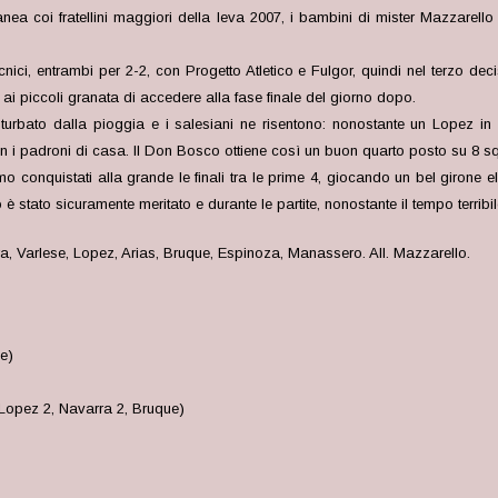
a coi fratellini maggiori della leva 2007, i bambini di mister Mazzarello 
cnici, entrambi per 2-2, con Progetto Atletico e Fulgor, quindi nel terzo d
 ai piccoli granata di accedere alla fase finale del giorno dopo.
urbato dalla pioggia e i salesiani ne risentono: nonostante un Lopez in s
i padroni di casa. Il Don Bosco ottiene così un buon quarto posto su 8 sq
o conquistati alla grande le finali tra le prime 4, giocando un bel girone e
tato sicuramente meritato e durante le partite, nonostante il tempo terribile
 Varlese, Lopez, Arias, Bruque, Espinoza, Manassero. All. Mazzarello.
se)
Lopez 2, Navarra 2, Bruque)