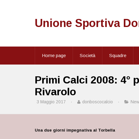
Unione Sportiva D
Home page
Società
Squadre
Primi Calci 2008: 4° 
Rivarolo
3 Maggio 2017
·
donboscocalcio
·
New
Una due giorni impegnativa al Torbella