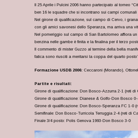
Il 25 Aprile i Pulcini 2006 hanno partecipato al torneo 
ben 16 le squadre che si incontrano sui campi comunali 
Nel girone di qualificazione, sul campo di Cervo, i gran
con gli amici savonesi dello Speranza, ma arriva una vitt
Nel pomeriggio sul campo di San Bartolomeo affiora un pò
benzina nelle gambe è finita e la finalina per il terzo po
Il commento di mister Guzzo al termine della bella manife
fatica sono riusciti a meritarsi la coppa del quarto posto”
Formazione USDB 2006:
Ceccaroni (Morando), Ottonell
Partite e risultati:
Girone di qualificazione: Don Bosco-Azzurra 2-1 (reti di
Girone di qualificazione: Dianese & Golfo-Don Bosco 0-4 (
Girone di qualificazione: Don Bosco-Speranza FC 1-0 (r
Semifinale: Don Bosco-Turricola Terruggia 2-4 (reti di C
Finale 3/4 posto: Polis Genova 1993-Don Bosco 3-0