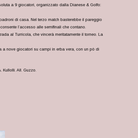
soluta a 9 giocatori, organizzato dalla Dianese & Golfo:
 padroni di casa. Nel terzo match basterebbe il pareggio
 consente l’accesso alle semifinali che contano.
ada al Turricola, che vincerà meritatamente il torneo. La
za a nove giocatori su campi in erba vera, con un pò di
A
. Kullolli. All. Guzzo.