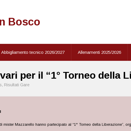
on Bosco
Abbigliamento tecnico 2026/2027
Allenamenti 2025/2026
vari per il “1° Torneo della 
s
,
Risultati Gare
8
i di mister Mazzarello hanno partecipato al “1° Torneo della Liberazione”, o