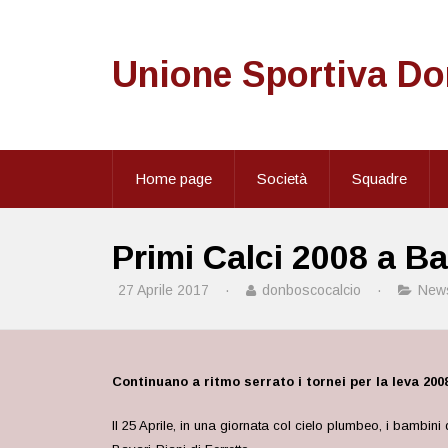
Unione Sportiva D
Home page
Società
Squadre
Primi Calci 2008 a Ba
27 Aprile 2017
·
donboscocalcio
·
New
Continuano a ritmo serrato i tornei per la leva 200
Il 25 Aprile, in una giornata col cielo plumbeo, i bambin