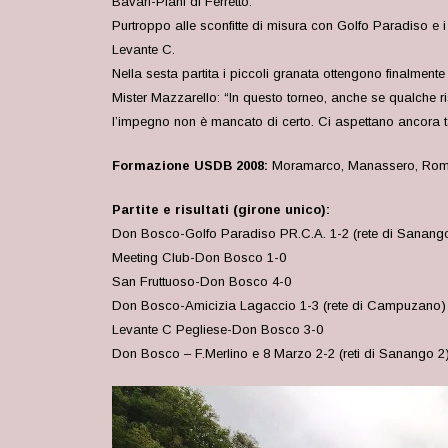
Bavari-Piani di Ferretto.
Purtroppo alle sconfitte di misura con Golfo Paradiso e i
Levante C.
Nella sesta partita i piccoli granata ottengono finalmen
Mister Mazzarello: “In questo torneo, anche se qualche r
l’impegno non è mancato di certo. Ci aspettano ancora tan
Formazione USDB 2008:
Moramarco, Manassero, Romer
Partite e risultati (girone unico):
Don Bosco-
Golfo Paradiso PR.C.A.
1-2 (rete di Sanang
Meeting Club-Don Bosco 1-0
San Fruttuoso-Don Bosco 4-0
Don Bosco-Amicizia Lagaccio 1-3 (rete di Campuzano)
Levante C Pegliese-Don Bosco 3-0
Don Bosco – F.Merlino e 8 Marzo 2-2 (reti di Sanango 2