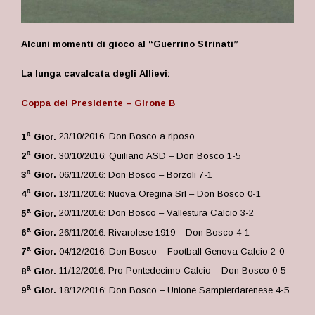
Alcuni momenti di gioco al “Guerrino Strinati”
La lunga cavalcata degli Allievi:
Coppa del Presidente – Girone B
a
1
Gior.
23/10/2016: Don Bosco a riposo
a
2
Gior.
30/10/2016: Quiliano ASD – Don Bosco 1-5
a
3
Gior.
06/11/2016: Don Bosco – Borzoli 7-1
a
4
Gior.
13/11/2016: Nuova Oregina Srl – Don Bosco 0-1
a
5
Gior.
20/11/2016: Don Bosco – Vallestura Calcio 3-2
a
6
Gior.
26/11/2016: Rivarolese 1919 – Don Bosco 4-1
a
7
Gior.
04/12/2016: Don Bosco – Football Genova Calcio 2-0
a
8
Gior.
11/12/2016: Pro Pontedecimo Calcio – Don Bosco 0-5
a
9
Gior.
18/12/2016: Don Bosco – Unione Sampierdarenese 4-5