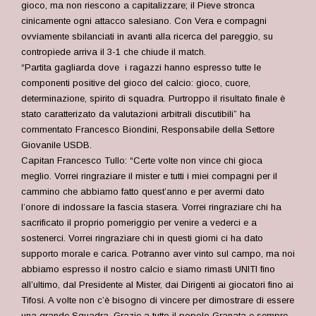
gioco, ma non riescono a capitalizzare; il Pieve stronca
cinicamente ogni attacco salesiano. Con Vera e compagni
ovviamente sbilanciati in avanti alla ricerca del pareggio, su
contropiede arriva il 3-1 che chiude il match.
“Partita gagliarda dove i ragazzi hanno espresso tutte le
componenti positive del gioco del calcio: gioco, cuore,
determinazione, spirito di squadra. Purtroppo il risultato finale è
stato caratterizato da valutazioni arbitrali discutibili” ha
commentato Francesco Biondini, Responsabile della Settore
Giovanile USDB.
Capitan Francesco Tullo: “Certe volte non vince chi gioca
meglio. Vorrei ringraziare il mister e tutti i miei compagni per il
cammino che abbiamo fatto quest’anno e per avermi dato
l’onore di indossare la fascia stasera. Vorrei ringraziare chi ha
sacrificato il proprio pomeriggio per venire a vederci e a
sostenerci. Vorrei ringraziare chi in questi giorni ci ha dato
supporto morale e carica. Potranno aver vinto sul campo, ma noi
abbiamo espresso il nostro calcio e siamo rimasti UNITI fino
all’ultimo, dal Presidente al Mister, dai Dirigenti ai giocatori fino ai
Tifosi. A volte non c’è bisogno di vincere per dimostrare di essere
una grande Squadra. Grazie a tutto il popolo Granata e sempre