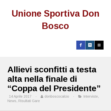
Unione Sportiva Don
Bosco
Allievi sconfitti a testa
alta nella finale di
“Coppa del Presidente”
14 Aprile 2017
·
donboscocalcio
·
Interviste
,
News
,
Risultati Gare