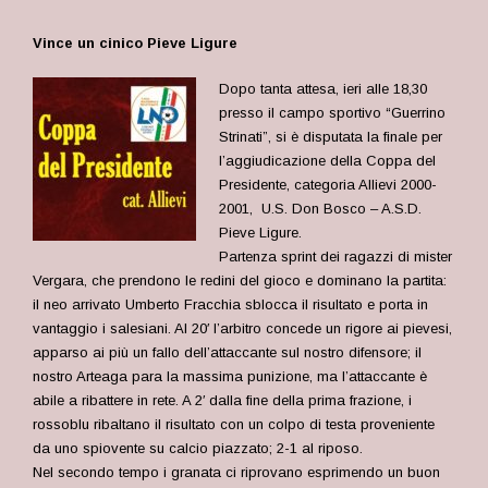
Vince un cinico Pieve Ligure
Dopo tanta attesa, ieri alle 18,30
presso il campo sportivo “Guerrino
Strinati”, si è disputata la finale per
l’aggiudicazione della Coppa del
Presidente, categoria Allievi 2000-
2001, U.S. Don Bosco – A.S.D.
Pieve Ligure.
Partenza sprint dei ragazzi di mister
Vergara, che prendono le redini del gioco e dominano la partita:
il neo arrivato Umberto Fracchia sblocca il risultato e porta in
vantaggio i salesiani. Al 20′ l’arbitro concede un rigore ai pievesi,
apparso ai più un fallo dell’attaccante sul nostro difensore; il
nostro Arteaga para la massima punizione, ma l’attaccante è
abile a ribattere in rete. A 2′ dalla fine della prima frazione, i
rossoblu ribaltano il risultato con un colpo di testa proveniente
da uno spiovente su calcio piazzato; 2-1 al riposo.
Nel secondo tempo i granata ci riprovano esprimendo un buon