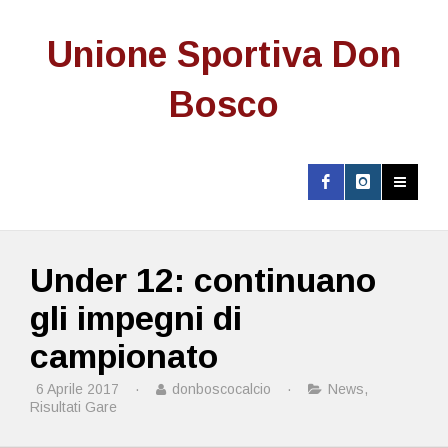
Unione Sportiva Don
Bosco
Under 12: continuano
gli impegni di
campionato
6 Aprile 2017
·
donboscocalcio
·
News
,
Risultati Gare