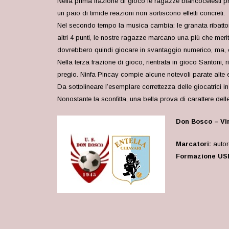
Nella prima frazione di gioco le ragazze biancocelesti pr
un paio di timide reazioni non sortiscono effetti concreti.
Nel secondo tempo la musica cambia: le granata ribattono 
altri 4 punti, le nostre ragazze marcano una più che merit
dovrebbero quindi giocare in svantaggio numerico, ma, co
Nella terza frazione di gioco, rientrata in gioco Santoni,
pregio. Ninfa Pincay compie alcune notevoli parate alte 
Da sottolineare l’esemplare correttezza delle giocatrici 
Nonostante la sconfitta, una bella prova di carattere dell
Don Bosco – Virt
Marcatori:
autore
Formazione US