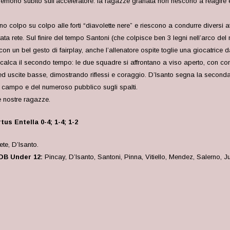
emono subito sull’acceleratore: la ragazze granata non riescono a reagire e 
colpo su colpo alle forti “diavolette nere” e riescono a condurre diversi att
ata rete. Sul finire del tempo Santoni (che colpisce ben 3 legni nell’arco del
n un bel gesto di fairplay, anche l’allenatore ospite toglie una giocatrice 
 ricalca il secondo tempo: le due squadre si affrontano a viso aperto, con co
ed uscite basse, dimostrando riflessi e coraggio. D’Isanto segna la second
in campo e del numeroso pubblico sugli spalti.
e nostre ragazze.
us Entella 0-4; 1-4; 1-2
te, D’Isanto.
DB Under 12:
Pincay, D’Isanto, Santoni, Pinna, Vitiello, Mendez, Salerno, 