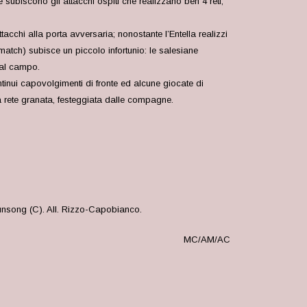
subiscono gli attacchi ospiti che realizzano ben 4 reti;
acchi alla porta avversaria; nonostante l’Entella realizzi
 match) subisce un piccolo infortunio: le salesiane
dal campo.
ntinui capovolgimenti di fronte ed alcune giocate di
a rete granata, festeggiata dalle compagne.
Junsong (C). All. Rizzo-Capobianco.
MC/AM/AC