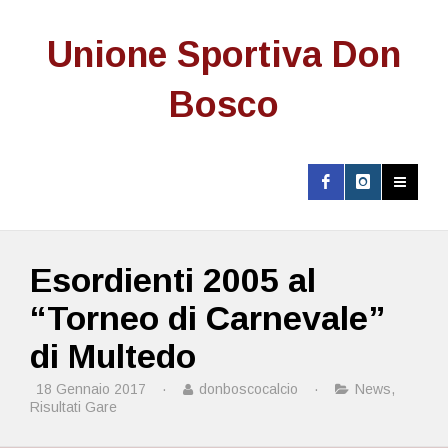
Unione Sportiva Don
Bosco
Esordienti 2005 al
“Torneo di Carnevale”
di Multedo
18 Gennaio 2017
·
donboscocalcio
·
News
,
Risultati Gare