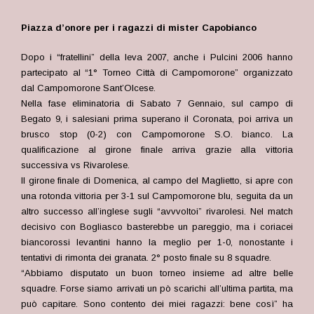
Piazza d’onore per i ragazzi di mister Capobianco
Dopo i “fratellini” della leva 2007, anche i Pulcini 2006 hanno
partecipato al “1° Torneo Città di Campomorone” organizzato
dal Campomorone Sant’Olcese.
Nella fase eliminatoria di Sabato 7 Gennaio, sul campo di
Begato 9, i salesiani prima superano il Coronata, poi arriva un
brusco stop (0-2) con
Campomorone S.O. bianco
. La
qualificazione al girone finale arriva grazie alla vittoria
successiva vs Rivarolese.
Il girone finale di Domenica, al campo del Maglietto, si apre con
una rotonda vittoria per 3-1 sul
Campomorone blu, seguita da
un
altro successo all’inglese sugli “avvvoltoi” rivarolesi. Nel match
decisivo con Bogliasco basterebbe un pareggio, ma i coriacei
biancorossi levantini hanno la meglio per 1-0, nonostante i
tentativi di rimonta dei granata. 2
° posto finale su 8 squadre.
“Abbiamo disputato un buon torneo insieme ad altre belle
squadre. Forse siamo arrivati un pò scarichi all’ultima partita, ma
può capitare. Sono contento dei miei ragazzi: bene così” ha