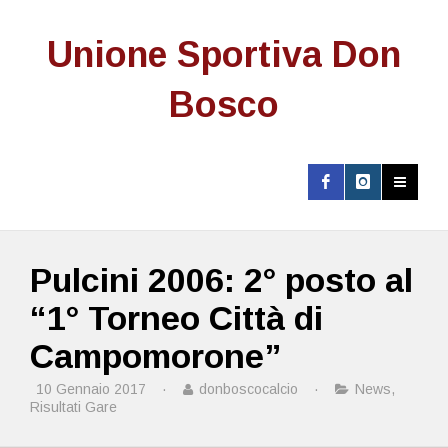
Unione Sportiva Don
Bosco
Pulcini 2006: 2° posto al
“1° Torneo Città di
Campomorone”
10 Gennaio 2017
·
donboscocalcio
·
News
,
Risultati Gare