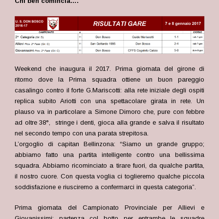
Chi ben comincia….
Weekend che inaugura il 2017. Prima giornata del girone di
ritorno dove la Prima squadra ottiene un buon pareggio
casalingo contro il forte G.Mariscotti: alla rete iniziale degli ospiti
replica subito Ariotti con una spettacolare girata in rete. Un
plauso va in particolare a Simone Dimoro che, pure con febbre
ad oltre 38°, stringe i denti, gioca alla grande e salva il risultato
nel secondo tempo con una parata strepitosa.
L’orgoglio di capitan Bellinzona: “Siamo
un grande gruppo;
abbiamo fatto una partita intelligente contro una bellissima
squadra. Abbiamo ricominciato a tirare fuori, da qualche partita,
il nostro cuore. Con questa voglia ci toglieremo qualche piccola
soddisfazione e riusciremo a confermarci in questa categoria”.
Prima giornata del Campionato Provinciale per Allievi e
Giovanissimi: partenza col botto per entrambe le squadre