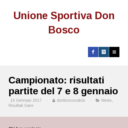
Unione Sportiva Don
Bosco
Campionato: risultati
partite del 7 e 8 gennaio
10 Gennaio 2017
·
donboscocalcio
·
News
,
Risultati Gare