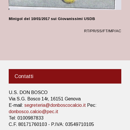
Minigol del 10/01/2017 sui Giovanissimi USDB
RT/PR/SS/FT/MP/AC
Contatti
U.S. DON BOSCO
Via S.G. Bosco 14r, 16151 Genova
E-mail:
segreteria@donboscocalcio.it
Pec:
donbosco.calcio@pec.it
Tel: 0100987833
C.F. 80171760103 - P.IVA: 03549710105