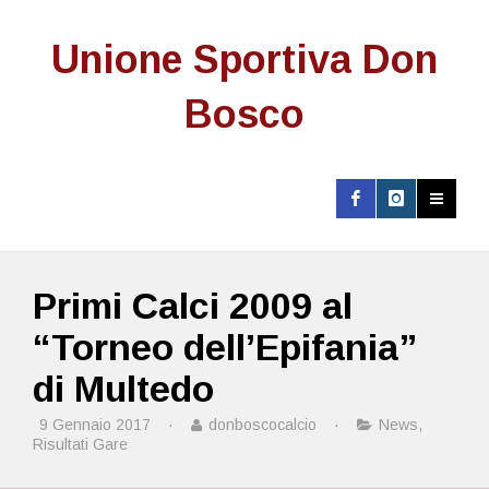
Unione Sportiva Don
Bosco
Primi Calci 2009 al
“Torneo dell’Epifania”
di Multedo
9 Gennaio 2017
·
donboscocalcio
·
News
,
Risultati Gare