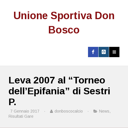
Unione Sportiva Don
Bosco
Leva 2007 al “Torneo
dell’Epifania” di Sestri
P.
7 Gennaio 2017
·
donboscocalcio
·
News
,
Risultati Gare