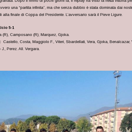
 granata. Dopo il rinvio di pochi giorni fa, il replay ha visto la netta vittoria 
ero una “partita infinita”, ma che senza dubbio è stata dominata dai nostr
 alla finale di Coppa del Presidente. L’avversario sarà il Pieve Ligure.
lcio 5-1
a (R), Camposano (R); Marquez, Gjoka.
:
Castello, Costa, Maggiolo F., Viteri, Sbardellati, Vera, Gjoka, Benalcaza
., Perez. All. Vergara.