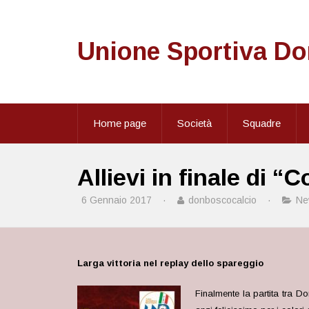
Unione Sportiva D
Home page
Società
Squadre
Allievi in finale di “
6 Gennaio 2017
·
donboscocalcio
·
Ne
Larga vittoria nel replay dello spareggio
Finalmente la partita tra Do