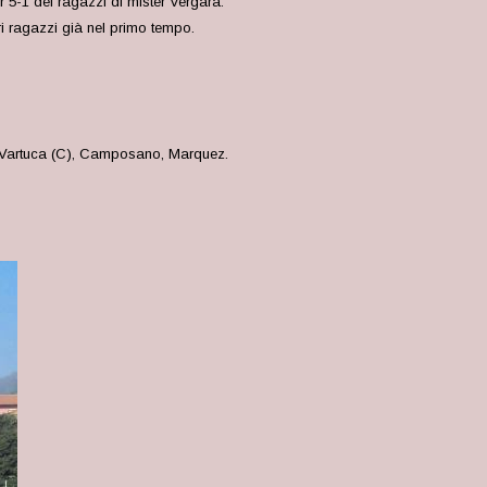
per 5-1 dei ragazzi di mister Vergara.
i ragazzi già nel primo tempo.
r, Vartuca (C), Camposano, Marquez.