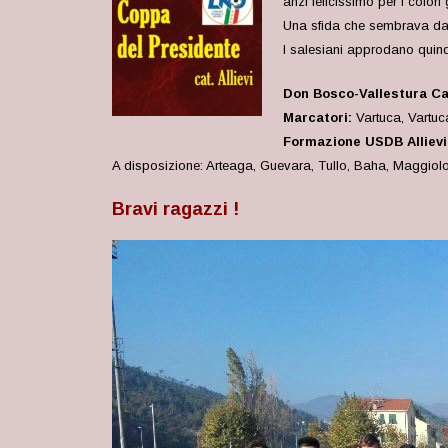
anzi felicissimo per i colori
Una sfida che sembrava davv
I salesiani approdano quindi
Don Bosco-Vallestura Ca
Marcatori:
Vartuca, Vartuc
Formazione USDB Allievi
A disposizione: Arteaga, Guevara, Tullo, Baha, Maggiolo J
Bravi ragazzi !