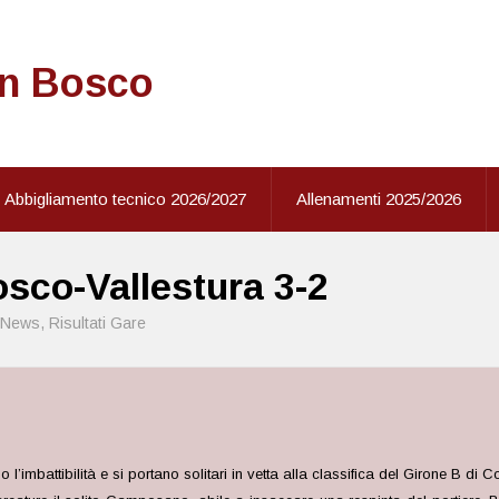
on Bosco
Abbigliamento tecnico 2026/2027
Allenamenti 2025/2026
osco-Vallestura 3-2
News
,
Risultati Gare
 l’imbattibilità e si portano solitari in vetta alla classifica del Girone B di 