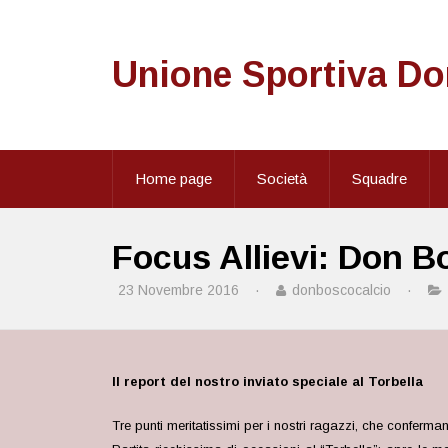
Unione Sportiva D
Home page
Società
Squadre
Focus Allievi: Don B
23 Novembre 2016
·
donboscocalcio
·
Il report del nostro inviato speciale al Torbella
Tre punti meritatissimi per i nostri ragazzi, che confermano