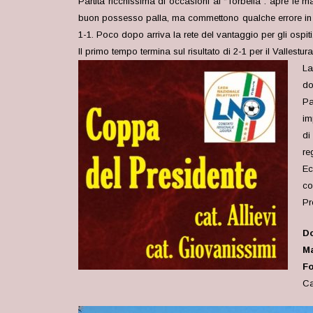
Partita ricchissima di occasioni al “Torbella”: apre le
buon possesso palla, ma commettono qualche errore in fas
1-1. Poco dopo arriva la rete del vantaggio per gli ospi
Il primo tempo termina sul risultato di 2-1 per il Vallestura
La
do
Pa
im
di
re
Ec
co
Pr
Do
Ma
Fo
Ca