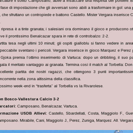
 marcature il solito Camposano, abile a insaccare una respinta del portier
e di impostazione che gli avversari sono abili a trasformare in gol: una pun
ti, che sfruttano un contropiede e battono Castello. Mister Vergara inserisc
.
 ripresa è a tinte granata; i salesiani ora dominano il gioco e producono o
ve il prontissimo Benalcazar spara in rete di controbalzo: 2-2.
rtita tesa negli ultimi 10 minuti; gli ospiti gialloblu si fanno vedere in a
peccabile sventano i pericoli. Vergara inserisce in gioco Marquez e Perez p
 Gjoka premia l’ottimo inserimento di Vartuca: dopo un dribbling, il suo pa
gala il meritato vantaggio ai granata. Termina così il match al Torbella: Don
cellente partita dei nostri ragazzi, che ottengono 3 punti importantissi
ncorrente nella zona altissima della classifica.
ossimo week-end in “trasferta” al Torbella vs la Rivarolese.
n Bosco-Vallestura Calcio 3-2
rcatori:
Camposano, Benalcazar, Vartuca.
rmazione USDB Allievi:
Castello, Sbardellati, Costa, Maggiolo F., Gu
mposano. Mirabile, Cani, Maggiolo J., Perez, Zuniga, Marquez. All. Vergar