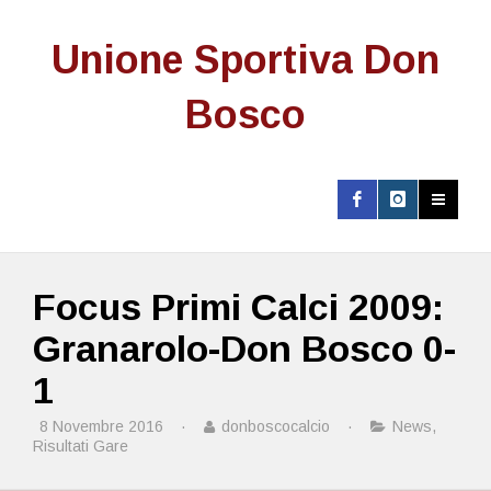
Unione Sportiva Don
Bosco
Focus Primi Calci 2009:
Granarolo-Don Bosco 0-
1
8 Novembre 2016
·
donboscocalcio
·
News
,
Risultati Gare