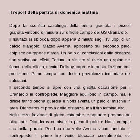
Il report della partita di domenica mattina
Dopo la sconfitta casalinga della prima giornata, i piccoli
granata vincono di misura sul difficile campo del GS Granarolo.
Il risultato si sblocca dopo appena 2 minuti: sugli sviluppi di un
calcio d’angolo, Matteo Averna, appostato sul secondo palo,
colpisce da rapace d’area. Un paio di conclusioni dalla distanza
non sortiscono effetti: Fortuna a sinistra si rivela una spina nel
fianco della difesa, mentre Delisay copre e imposta l’azione con
precisione. Primo tempo con decisa prevalenza territoriale dei
salesiani.
Il secondo tempo si apre con una ghiotta occasione per il
Granarolo in contropiede. Maggiore equilibrio in campo, ma le
difese fanno buona guardia e Noris sventa un paio di mischie in
area. Dianderas ci prova dalla distanza, ma il tiro termina alto.
Nella terza frazione di gioco entrambe le squadre provano ad
attaccare: Dianderas colpisce in pieno il palo e Noris compie
una bella parata. Per ben due volte Averna viene lanciato in
contropiede: il primo tiro viene bloccato centralmente, sul