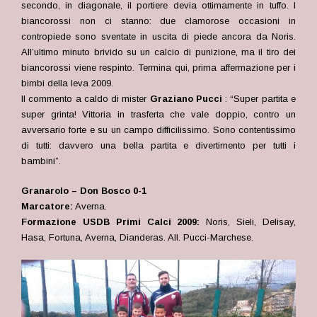
secondo, in diagonale, il portiere devia ottimamente in tuffo. I
biancorossi non ci stanno: due clamorose occasioni in
contropiede sono sventate in uscita di piede ancora da Noris.
All’ultimo minuto brivido su un calcio di punizione, ma il tiro dei
biancorossi viene respinto. Termina qui, prima affermazione per i
bimbi della leva 2009.
Il commento a caldo di mister
Graziano Pucci
: “Super partita e
super grinta! Vittoria in trasferta che vale doppio, contro un
avversario forte e su un campo difficilissimo. Sono contentissimo
di tutti: davvero una bella partita e divertimento per tutti i
bambini”.
Granarolo – Don Bosco 0-1
Marcatore:
Averna.
Formazione USDB Primi Calci 2009:
Noris, Sieli, Delisay,
Hasa, Fortuna,
Averna, Dianderas
.
All. Pucci-Marchese.