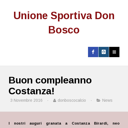
Unione Sportiva Don
Bosco
Buon compleanno
Costanza!
3 Novembre 2016
·
donboscocalcio
·
News
I nostri auguri granata a Costanza Birardi, neo