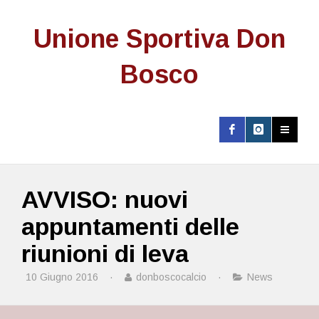
Unione Sportiva Don
Bosco
AVVISO: nuovi
appuntamenti delle
riunioni di leva
10 Giugno 2016
·
donboscocalcio
·
News