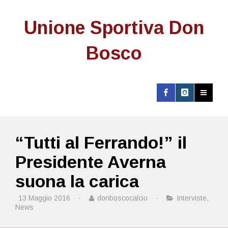
Unione Sportiva Don
Bosco
“Tutti al Ferrando!” il
Presidente Averna
suona la carica
13 Maggio 2016
·
donboscocalcio
·
Interviste
,
News