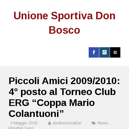
Unione Sportiva Don
Bosco
Piccoli Amici 2009/2010:
4° posto al Torneo Club
ERG “Coppa Mario
Colantuoni”
3 Maggio 2016
·
donboscocalcio
·
News
,
Risultati Gare